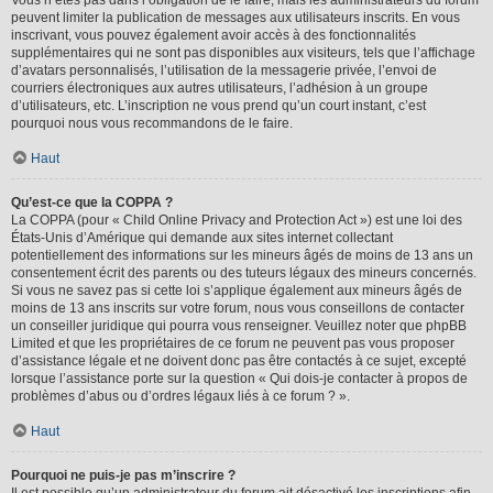
peuvent limiter la publication de messages aux utilisateurs inscrits. En vous
inscrivant, vous pouvez également avoir accès à des fonctionnalités
supplémentaires qui ne sont pas disponibles aux visiteurs, tels que l’affichage
d’avatars personnalisés, l’utilisation de la messagerie privée, l’envoi de
courriers électroniques aux autres utilisateurs, l’adhésion à un groupe
d’utilisateurs, etc. L’inscription ne vous prend qu’un court instant, c’est
pourquoi nous vous recommandons de le faire.
Haut
Qu’est-ce que la COPPA ?
La COPPA (pour « Child Online Privacy and Protection Act ») est une loi des
États-Unis d’Amérique qui demande aux sites internet collectant
potentiellement des informations sur les mineurs âgés de moins de 13 ans un
consentement écrit des parents ou des tuteurs légaux des mineurs concernés.
Si vous ne savez pas si cette loi s’applique également aux mineurs âgés de
moins de 13 ans inscrits sur votre forum, nous vous conseillons de contacter
un conseiller juridique qui pourra vous renseigner. Veuillez noter que phpBB
Limited et que les propriétaires de ce forum ne peuvent pas vous proposer
d’assistance légale et ne doivent donc pas être contactés à ce sujet, excepté
lorsque l’assistance porte sur la question « Qui dois-je contacter à propos de
problèmes d’abus ou d’ordres légaux liés à ce forum ? ».
Haut
Pourquoi ne puis-je pas m’inscrire ?
Il est possible qu’un administrateur du forum ait désactivé les inscriptions afin