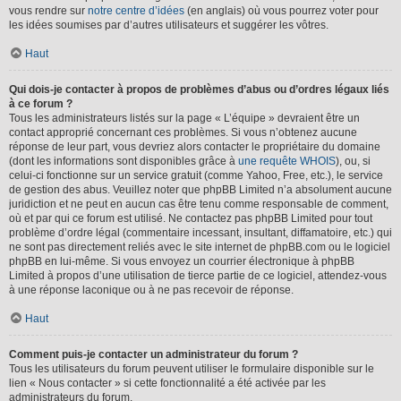
vous rendre sur
notre centre d’idées
(en anglais) où vous pourrez voter pour
les idées soumises par d’autres utilisateurs et suggérer les vôtres.
Haut
Qui dois-je contacter à propos de problèmes d’abus ou d’ordres légaux liés
à ce forum ?
Tous les administrateurs listés sur la page « L’équipe » devraient être un
contact approprié concernant ces problèmes. Si vous n’obtenez aucune
réponse de leur part, vous devriez alors contacter le propriétaire du domaine
(dont les informations sont disponibles grâce à
une requête WHOIS
), ou, si
celui-ci fonctionne sur un service gratuit (comme Yahoo, Free, etc.), le service
de gestion des abus. Veuillez noter que phpBB Limited n’a absolument aucune
juridiction et ne peut en aucun cas être tenu comme responsable de comment,
où et par qui ce forum est utilisé. Ne contactez pas phpBB Limited pour tout
problème d’ordre légal (commentaire incessant, insultant, diffamatoire, etc.) qui
ne sont pas directement reliés avec le site internet de phpBB.com ou le logiciel
phpBB en lui-même. Si vous envoyez un courrier électronique à phpBB
Limited à propos d’une utilisation de tierce partie de ce logiciel, attendez-vous
à une réponse laconique ou à ne pas recevoir de réponse.
Haut
Comment puis-je contacter un administrateur du forum ?
Tous les utilisateurs du forum peuvent utiliser le formulaire disponible sur le
lien « Nous contacter » si cette fonctionnalité a été activée par les
administrateurs du forum.