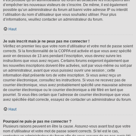
d’empêcher les nouveaux visiteurs de s’inscrire. De même, il est également
possible qu’un administrateur du forum ait banni votre adresse IP ou interdit
l’utilisation du nom d’utilisateur que vous souhaitez utiliser. Pour plus
d’informations, veuillez contacter un administrateur du forum.
Haut
Je suis inscrit mais je ne peux pas me connecter !
Vérifiez en premier lieu que votre nom d’utilisateur et votre mot de passe soient
corrects. Si la fonctionnalité de la COPPA est activée et que vous avez spécifié
avoir en dessous de 13 ans pendant l’inscription, vous devrez suivre les
instructions que vous avez reçues. Certains forums exigeront également que
les nouvelles inscriptions doivent être activées, soit par vous-même ou soit par
un administrateur, avant que vous puissiez ouvrir une session ; cette
information était présente lors de votre inscription. Si vous aviez reçu un
courrier électronique, consultez les instructions. Si vous ne recevez pas de
courrier électronique, vous avez probablement spécifié une mauvaise adresse
de courrier électronique ou le courrier électronique a été filtré en tant que
pourriel. Si vous êtes certain que l’adresse de courrier électronique que vous
avez spécifiée était correcte, essayez de contacter un administrateur du forum.
Haut
Pourquoi ne puis-je pas me connecter ?
Plusieurs raisons peuvent en être la cause. Assurez-vous avant tout que votre
nom d’utilisateur et votre mot de passe soient corrects. Si tel est le cas,
contactez un administrateur du forum afin de vous assurer de ne pas avoir été