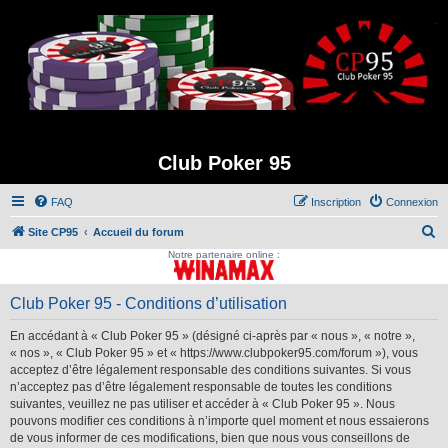
Club Poker 95
FAQ
Inscription
Connexion
R
Site CP95
Accueil du forum
Notre partenaire online :
e
c
Club Poker 95 - Conditions d’utilisation
h
e
En accédant à « Club Poker 95 » (désigné ci-après par « nous », « notre »,
r
« nos », « Club Poker 95 » et « https://www.clubpoker95.com/forum »), vous
acceptez d’être légalement responsable des conditions suivantes. Si vous
c
n’acceptez pas d’être légalement responsable de toutes les conditions
h
suivantes, veuillez ne pas utiliser et accéder à « Club Poker 95 ». Nous
pouvons modifier ces conditions à n’importe quel moment et nous essaierons
e
de vous informer de ces modifications, bien que nous vous conseillons de
r