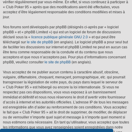
vérifier régulièrement par vous-même. En effet, si vous continuez à participer à
« Club Poker 95 » après que des modifications aient été effectuées, vous
acceptez d’être légalement responsable des conditions modifiées et mises à
jour.
Nos forums sont développés par phpBB (désignés ci-après par « logiciel
phpBB » et « phpBB Limited ») qui est un logiciel de forum de discussions
déclaré sous la «
licence publique générale GNU 2.0
» et qui peut être
téléchargé sur
le site de phpBB
(en anglais). Le logiciel phpBB a pour seul but
de faciliter les discussions sur internet et phpBB Limited ne peut en aucun cas
être tenu comme responsable de la conduite et du contenu que nous
acceptons et que nous n’acceptons pas. Pour plus d’informations concernant
phpBB, veuillez consulter
le site de phpBB
(en anglais).
Vous acceptez de ne publier aucun contenu à caractère abusif, obscène,
vulgaire, diffamatoire, choquant, menaçant, pornographique, etc. qui pourrait
transgresser la législation de votre pays, du pays dans lequel le serveur de
« Club Poker 95 » est hébergé ou encore la loi internationale. Si vous ne
respectez pas ces dispositions, vous vous exposez à un bannissement
immédiat et définitif et nous nous réservons le droit d’avertir votre fournisseur
d’accès à internet et les autorités officielles. L’adresse IP de tous les messages
est enregistrée afin d’aider au renforcement de ces conditions. Vous acceptez
le fait que « Club Poker 95 » ait le droit de supprimer, de modifier, de déplacer
ou de verrouiller n’importe quel sujet et message à n’importe quel moment si
nous estimons cela nécessaire. En tant qu’utilisateur, vous acceptez que toutes
les informations que vous avez renseignées soient enregistrées dans notre