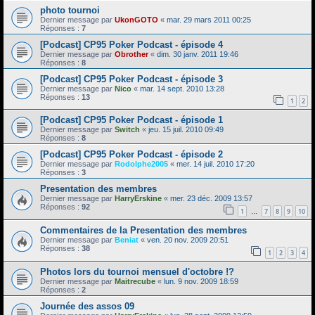
photo tournoi
Dernier message par
UkonGOTO
«
mar. 29 mars 2011 00:25
Réponses :
7
[Podcast] CP95 Poker Podcast - épisode 4
Dernier message par
Obrother
«
dim. 30 janv. 2011 19:46
Réponses :
8
[Podcast] CP95 Poker Podcast - épisode 3
Dernier message par
Nico
«
mar. 14 sept. 2010 13:28
Réponses :
13
1
2
[Podcast] CP95 Poker Podcast - épisode 1
Dernier message par
Switch
«
jeu. 15 juil. 2010 09:49
Réponses :
8
[Podcast] CP95 Poker Podcast - épisode 2
Dernier message par
Rodolphe2005
«
mer. 14 juil. 2010 17:20
Réponses :
3
Presentation des membres
Dernier message par
HarryErskine
«
mer. 23 déc. 2009 13:57
Réponses :
92
1
7
8
9
10
…
Commentaires de la Presentation des membres
Dernier message par
Beniat
«
ven. 20 nov. 2009 20:51
Réponses :
38
1
2
3
4
Photos lors du tournoi mensuel d'octobre !?
Dernier message par
Maitrecube
«
lun. 9 nov. 2009 18:59
Réponses :
2
Journée des assos 09