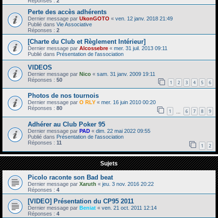
Réponses :
2
Perte des accès adhérents
Dernier message par
UkonGOTO
«
ven. 12 janv. 2018 21:49
Publié dans
Vie Associative
Réponses :
2
[Charte du Club et Règlement Intérieur]
Dernier message par
Alcossebre
«
mer. 31 juil. 2013 09:11
Publié dans
Présentation de l'association
VIDEOS
Dernier message par
Nico
«
sam. 31 janv. 2009 19:11
Réponses :
50
1
2
3
4
5
6
Photos de nos tournois
Dernier message par
O RLY
«
mer. 16 juin 2010 00:20
Réponses :
80
1
6
7
8
9
…
Adhérer au Club Poker 95
Dernier message par
PAD
«
dim. 22 mai 2022 09:55
Publié dans
Présentation de l'association
Réponses :
11
1
2
Sujets
Picolo raconte son Bad beat
Dernier message par
Xaruth
«
jeu. 3 nov. 2016 20:22
Réponses :
4
[VIDEO] Présentation du CP95 2011
Dernier message par
Beniat
«
ven. 21 oct. 2011 12:14
Réponses :
4