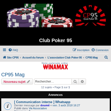
Club Poker 95
FAQ
Inscription
Connexion
R
Site CP95
Accueil du forum
L'association Club Poker 95
CP95 Mag
Notre partenaire online :
e
c
CP95 Mag
h
Rechercher
Recherche avanc
Nouveau sujet
e
r
12 sujets • Page
1
sur
1
c
Annonces
h
[ Communication interne ] Whatsapp
e
Dernier message par
doumé
«
ven. 3 août 2018 16:27
Publié dans
Vie Associative
r