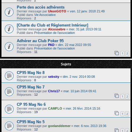
Réponses :
2
Perte des accès adhérents
Dernier message par
UkonGOTO
«
ven. 12 janv. 2018 21:49
Publié dans
Vie Associative
Réponses :
2
[Charte du Club et Règlement Intérieur]
Dernier message par
Alcossebre
«
mer. 31 juil. 2013 09:11
Publié dans
Présentation de l'association
Adhérer au Club Poker 95
Dernier message par
PAD
«
dim. 22 mai 2022 09:55
Publié dans
Présentation de l'association
Réponses :
11
1
2
Sujets
CP95 Mag No 8
Dernier message par
sebsity
«
dim. 2 nov. 2014 00:08
Réponses :
8
CP95 Mag No 7
Dernier message par
Chris17
«
mar. 10 juin 2014 09:41
Réponses :
12
1
2
CP 95 Mag No 6
Dernier message par
CAMFLO
«
mer. 26 févr. 2014 15:16
Réponses :
19
1
2
CP95 Mag No 5
Dernier message par
goelanddemer
«
mer. 6 nov. 2013 19:36
Réponses :
12
1
2