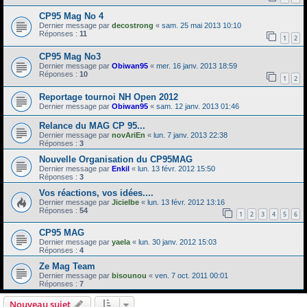
CP95 Mag No 4
Dernier message par
decostrong
«
sam. 25 mai 2013 10:10
Réponses :
11
1
2
CP95 Mag No3
Dernier message par
Obiwan95
«
mer. 16 janv. 2013 18:59
Réponses :
10
1
2
Reportage tournoi NH Open 2012
Dernier message par
Obiwan95
«
sam. 12 janv. 2013 01:46
Relance du MAG CP 95...
Dernier message par
novAriEn
«
lun. 7 janv. 2013 22:38
Réponses :
3
Nouvelle Organisation du CP95MAG
Dernier message par
Enkil
«
lun. 13 févr. 2012 15:50
Réponses :
3
Vos réactions, vos idées....
Dernier message par
Jicielbe
«
lun. 13 févr. 2012 13:16
Réponses :
54
1
2
3
4
5
6
CP95 MAG
Dernier message par
yaela
«
lun. 30 janv. 2012 15:03
Réponses :
4
Ze Mag Team
Dernier message par
bisounou
«
ven. 7 oct. 2011 00:01
Réponses :
7
Nouveau sujet