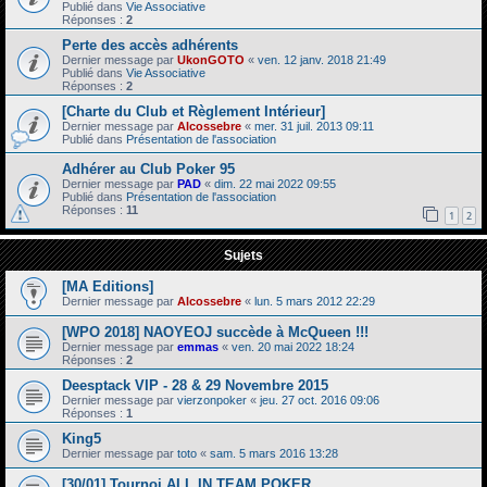
Publié dans
Vie Associative
Réponses :
2
Perte des accès adhérents
Dernier message par
UkonGOTO
«
ven. 12 janv. 2018 21:49
Publié dans
Vie Associative
Réponses :
2
[Charte du Club et Règlement Intérieur]
Dernier message par
Alcossebre
«
mer. 31 juil. 2013 09:11
Publié dans
Présentation de l'association
Adhérer au Club Poker 95
Dernier message par
PAD
«
dim. 22 mai 2022 09:55
Publié dans
Présentation de l'association
Réponses :
11
1
2
Sujets
[MA Editions]
Dernier message par
Alcossebre
«
lun. 5 mars 2012 22:29
[WPO 2018] NAOYEOJ succède à McQueen !!!
Dernier message par
emmas
«
ven. 20 mai 2022 18:24
Réponses :
2
Deesptack VIP - 28 & 29 Novembre 2015
Dernier message par
vierzonpoker
«
jeu. 27 oct. 2016 09:06
Réponses :
1
King5
Dernier message par
toto
«
sam. 5 mars 2016 13:28
[30/01] Tournoi ALL IN TEAM POKER