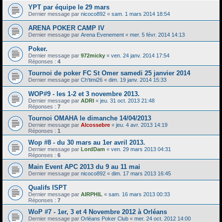
YPT par équipe le 29 mars
Dernier message par
nicoco892
«
sam. 1 mars 2014 18:54
ARENA POKER CAMP IV
Dernier message par
Arena Evenement
«
mer. 5 févr. 2014 14:13
Poker.
Dernier message par
972micky
«
ven. 24 janv. 2014 17:54
Réponses :
4
Tournoi de poker FC St Omer samedi 25 janvier 2014
Dernier message par
Ch'timi26
«
dim. 19 janv. 2014 15:33
WOP#9 - les 1-2 et 3 novembre 2013.
Dernier message par
ADRI
«
jeu. 31 oct. 2013 21:48
Réponses :
7
Tournoi OMAHA le dimanche 14/04/2013
Dernier message par
Alcossebre
«
jeu. 4 avr. 2013 14:19
Réponses :
1
Wop #8 - du 30 mars au 1er avril 2013.
Dernier message par
LordDam
«
ven. 29 mars 2013 04:31
Réponses :
6
Main Event APC 2013 du 9 au 11 mai
Dernier message par
nicoco892
«
dim. 17 mars 2013 16:45
Qualifs ISPT
Dernier message par
AIRPHIL
«
sam. 16 mars 2013 00:33
Réponses :
7
WoP #7 - 1er, 3 et 4 Novembre 2012 à Orléans
Dernier message par
Orléans Poker Club
«
mer. 24 oct. 2012 14:00