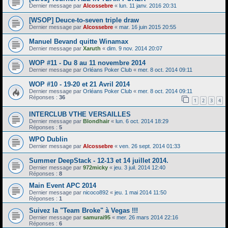
Dernier message par
Alcossebre
«
lun. 11 janv. 2016 20:31
[WSOP] Deuce-to-seven triple draw
Dernier message par
Alcossebre
«
mar. 16 juin 2015 20:55
Manuel Bevand quitte Winamax
Dernier message par
Xaruth
«
dim. 9 nov. 2014 20:07
WOP #11 - Du 8 au 11 novembre 2014
Dernier message par
Orléans Poker Club
«
mer. 8 oct. 2014 09:11
WOP #10 - 19-20 et 21 Avril 2014
Dernier message par
Orléans Poker Club
«
mer. 8 oct. 2014 09:11
Réponses :
36
1
2
3
4
INTERCLUB VTHE VERSAILLES
Dernier message par
Blondhair
«
lun. 6 oct. 2014 18:29
Réponses :
5
WPO Dublin
Dernier message par
Alcossebre
«
ven. 26 sept. 2014 01:33
Summer DeepStack - 12-13 et 14 juillet 2014.
Dernier message par
972micky
«
jeu. 3 juil. 2014 12:40
Réponses :
8
Main Event APC 2014
Dernier message par
nicoco892
«
jeu. 1 mai 2014 11:50
Réponses :
1
Suivez la "Team Broke" à Vegas !!!
Dernier message par
samurai95
«
mer. 26 mars 2014 22:16
Réponses :
6