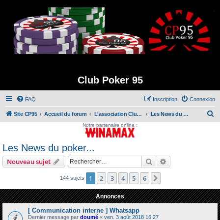
Club Poker 95
FAQ
Inscription
Connexion
R
Site CP95
Accueil du forum
L'association Club Poker 95
Les News du poker...
Notre partenaire online :
e
c
Les News du poker...
h
Rechercher
Recherche avanc
Nouveau sujet
e
r
1
2
3
4
5
6
Suivant
144 sujets
c
Annonces
h
e
[ Communication interne ] Whatsapp
Dernier message par
doumé
«
ven. 3 août 2018 16:27
r